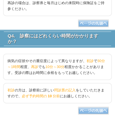
再診の場合は、診察券と毎月はじめの来院時に保険証をご持
参ください。
Q4. 診察にはどれくらい時間がかかります
か？
病気の症状やその重症度によって異なりますが、
初診
で
30分
～1時間
程度、
再診
でも
10分～30分
程度かかることがありま
す。受診の際はお時間に余裕をもってお越しください。
初診
の方は、診察前に詳しい
問診票の記入
をしていただきま
すので、
必ず予約時間の
10
分前
にお越しください。