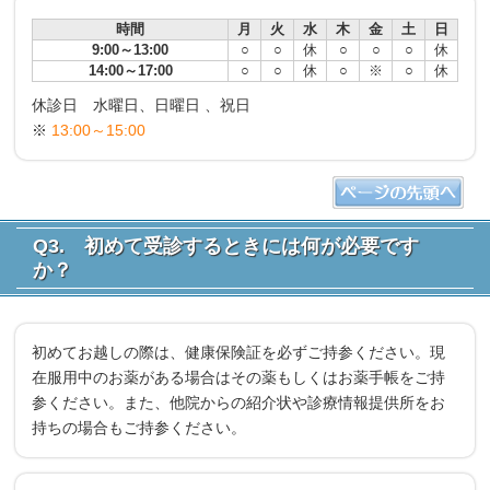
時間
月
火
水
木
金
土
日
9:00～13:00
○
○
休
○
○
○
休
14:00～17:00
○
○
休
○
※
○
休
休診日 水曜日、日曜日 、祝日
※
13:00～15:00
Q3. 初めて受診するときには何が必要です
か？
初めてお越しの際は、健康保険証を必ずご持参ください。現
在服用中のお薬がある場合はその薬もしくはお薬手帳をご持
参ください。また、他院からの紹介状や診療情報提供所をお
持ちの場合もご持参ください。